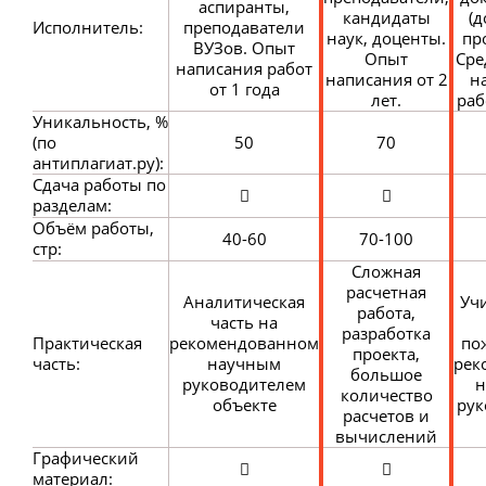
аспиранты,
кандидаты
(д
Исполнитель:
преподаватели
наук, доценты.
пр
ВУЗов. Опыт
Опыт
Сре
написания работ
написания от 2
н
от 1 года
лет.
раб
Уникальность, %
(по
50
70
антиплагиат.ру):
Сдача работы по
разделам:
Объём работы,
40-60
70-100
стр:
Сложная
расчетная
Аналитическая
Уч
работа,
часть на
разработка
Практическая
рекомендованном
по
проекта,
часть:
научным
рек
большое
руководителем
н
количество
объекте
рук
расчетов и
вычислений
Графический
материал: