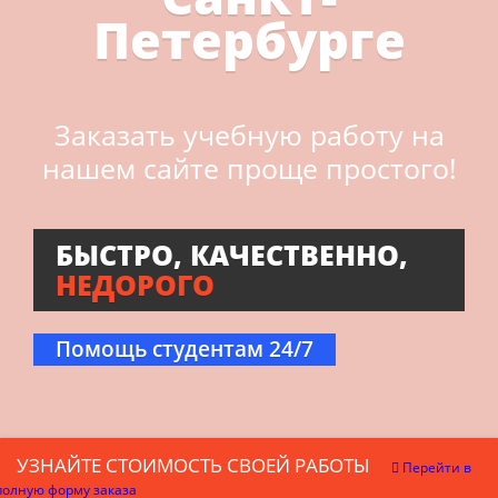
Петербурге
Заказать учебную работу на
нашем сайте проще простого!
БЫСТРО, КАЧЕСТВЕННО,
НЕДОРОГО
Помощь студентам 24/7
УЗНАЙТЕ СТОИМОСТЬ СВОЕЙ РАБОТЫ
Перейти в
полную форму заказа