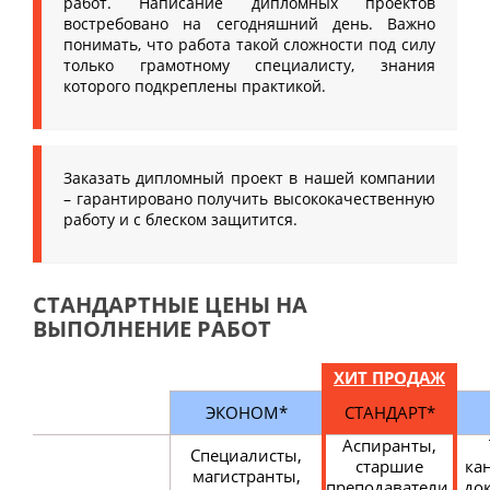
работ. Написание дипломных проектов
востребовано на сегодняшний день. Важно
понимать, что работа такой сложности под силу
только грамотному специалисту, знания
которого подкреплены практикой.
Заказать дипломный проект в нашей компании
– гарантировано получить высококачественную
работу и с блеском защитится.
СТАНДАРТНЫЕ ЦЕНЫ НА
ВЫПОЛНЕНИЕ РАБОТ
ХИТ ПРОДАЖ
ЭКОНОМ*
СТАНДАРТ*
Аспиранты,
Специалисты,
старшие
ка
магистранты,
преподаватели,
до