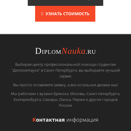
УЗНАТЬ СТОИМОСТЬ
D
Nauka
IPLOM
.RU
Выбирая центр профессиональной помощи студентам
"ДипломНаука" в Санкт-Петербурге, вы выбираете лучший
сервис
Вы просто оставляете заявку, а все остальное делаем мы!
Мы работаем с вузами Брянска, Москвы, Санкт-петербурга,
Екатеринбурга, Самары, Омска, Перми и других городов
России
К
онтактная
информация